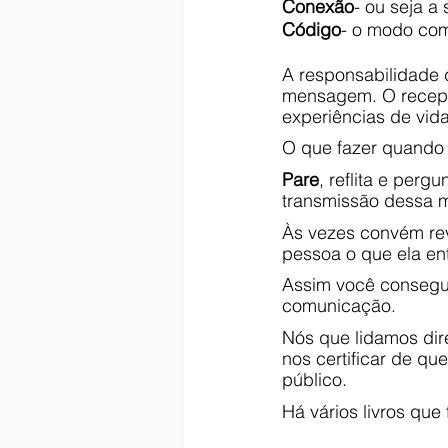
Conexão
- ou seja a
Código
- o modo com
A responsabilidade 
mensagem. O recept
experiências de vida
O que fazer quando
Pare
, reflita e per
transmissão dessa 
Às vezes convém re
pessoa o que ela ent
Assim você conseguir
comunicação.
Nós que lidamos dir
nos certificar de q
público.
Há vários livros que