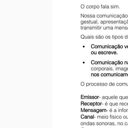
O corpo fala sim. 
Nossa comunicação é
gestual, apresentaçã
transmitir uma men
Quais são os tipos 
Comunicação ve
ou escreve.
Comunicação nã
corporais, imag
nos comunicam
O processo de comu
Emissor
- aquele qu
Receptor
- é que re
Mensagem
- é a inf
Canal
- meio físico 
ondas sonoras, no c