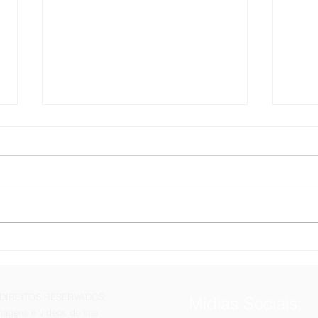
As SOFT SKILLS do
Vend
profissional de atendimento
do p
e Vendas.
S DIREITOS RESERVADOS:
Mídias Sociais:
imagens e vídeos de sua