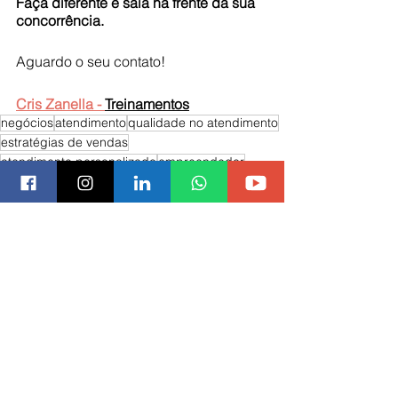
Faça diferente e saia na frente da sua 
concorrência. 
Aguardo o seu contato!
Cris Zanella - 
Treinamentos
negócios
atendimento
qualidade no atendimento
estratégias de vendas
atendimento personalizado
empreendedor
In Company / Pra Você
Atendimento ao Cliente
Multiplicadores de Treinamentos
Ver tudo
Posts recentes