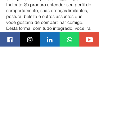
Indicator®️) procuro entender seu perfil de
comportamento, suas crenças limitantes,
postura, beleza e outros assuntos que
você gostaria de compartilhar comigo.
Desta forma, com tudo integrado, você irá
liderar sua vida de uma nova maneira,
sentindo-se segura, bem com sua
aparência e confiante com você mesma.
Informações de contato
Voltar
Copyright ©2021 Cris Zanella TODOS OS DIREITOS