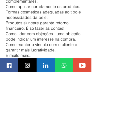
complementares.
Como aplicar corretamente os produtos.
Formas cosméticas adequadas ao tipo e
necessidades da pele.
Produtos skincare garante retorno
financeiro. É só fazer as contas!
Como lidar com objeções - uma objeção
pode indicar um interesse na compra.
Como manter o vínculo com o cliente e
garantir mais lucratividade.
E muito mais...
Utilizo diversas ferramentas, técnicas de
Coaching e PNL (Programação
Neurolinguística), vídeos. Curso dinâmico e
interativo.
Informações de contato