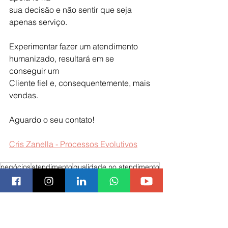
sua decisão e não sentir que seja 
apenas serviço.
Experimentar fazer um atendimento 
humanizado, resultará em se 
conseguir um
Cliente fiel e, consequentemente, mais 
vendas.
Aguardo o seu contato!
Cris Zanella - Processos Evolutivos
negócios
atendimento
qualidade no atendimento
estratégias de vendas
atendimento personalizado
empreendedor
in company
In Company / Pra Você
Excelência em vendas